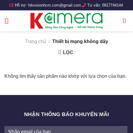
Skip
Hỗ trợ:
hikvisionhcm.com@gmail.com
Tư vấn:
0917744144
to
content
Trang chủ
/
Thiết bị mạng không dây
LỌC
Không tìm thấy sản phẩm nào khớp với lựa chọn của bạn.
NHẬN THÔNG BÁO KHUYẾN MÃI