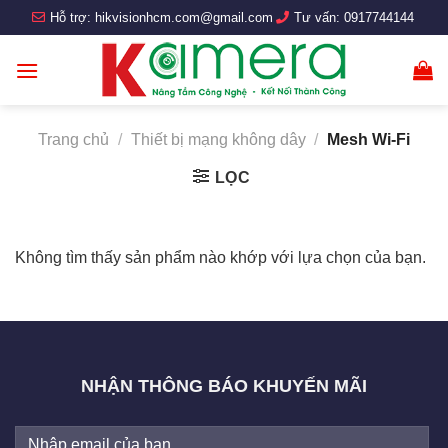
Skip
Hỗ trợ:
hikvisionhcm.com@gmail.com
Tư vấn:
0917744144
to
content
Trang chủ
/
Thiết bị mạng không dây
/
Mesh Wi-Fi
LỌC
Không tìm thấy sản phẩm nào khớp với lựa chọn của bạn.
NHẬN THÔNG BÁO KHUYẾN MÃI