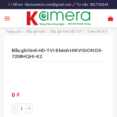
Skip
Hỗ trợ:
hikvisionhcm.com@gmail.com
Tư vấn:
0917744144
to
content
Trang chủ
/
Đầu ghi hình
/
Đầu ghi hình HD-TVI
/
Turbo HD 4.0
Đầu ghi hình HD-TVI 8 kênh HIKVISION DS-
7208HQHI-K2
0
₫
Đầu ghi hình HD-TVI 8 kênh HIKVISION DS-7208HQHI-K2 s