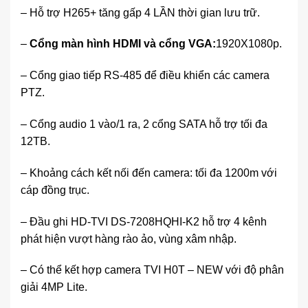
– Hỗ trợ H265+ tăng gấp 4 LẦN thời gian lưu trữ.
–
Cổng màn hình HDMI và cổng VGA:
1920X1080p.
– Cổng giao tiếp RS-485 để điều khiển các camera
PTZ.
– Cổng audio 1 vào/1 ra, 2 cổng SATA hỗ trợ tối đa
12TB.
– Khoảng cách kết nối đến camera: tối đa 1200m với
cáp đồng trục.
– Đầu ghi HD-TVI DS-7208HQHI-K2 hỗ trợ 4 kênh
phát hiện vượt hàng rào ảo, vùng xâm nhập.
– Có thể kết hợp camera TVI H0T – NEW với độ phân
giải 4MP Lite.