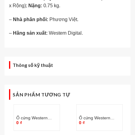
x Rộng);
Nặng:
0.75 kg.
–
Nhà phân phối:
Phương Việt
.
–
Hãng sản xuất:
Western Digital
.
Thông số kỹ thuật
SẢN PHẨM TƯƠNG TỰ
Ổ cứng Western
Ổ cứng Western
0
₫
0
₫
Digital Purple 2TB
Digital Purple 10TB
WD20PURZ
WD101PURZ