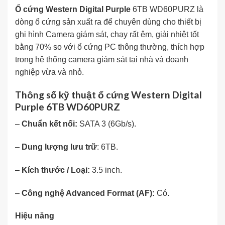
Ổ cứng Western Digital Purple
6TB WD60PURZ là
dòng ổ cứng sản xuất ra để chuyên dùng cho thiết bị
ghi hình Camera giám sát, chạy rất êm, giải nhiệt tốt
bằng 70% so với ổ cứng PC thông thường, thích hợp
trong hệ thống camera giám sát tại nhà và doanh
nghiệp vừa và nhỏ.
Thông số kỹ thuật ổ cứng Western Digital
Purple 6TB WD60PURZ
–
Chuẩn kết nối:
SATA 3 (6Gb/s).
–
Dung lượng lưu trữ
: 6TB.
–
Kích thước / Loại:
3.5 inch.
–
Công nghệ Advanced Format (AF):
Có.
Hiệu năng