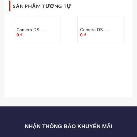
SẢN PHẨM TƯƠNG TỰ
Camera DS-
Camera DS-
0
₫
0
₫
2AE5225TI-A
2DF8336IV-AEL
NHẬN THÔNG BÁO KHUYẾN MÃI