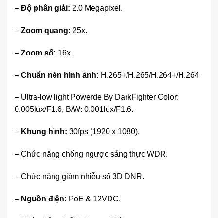
–
Độ phân giải:
2.0 Megapixel.
–
Zoom quang:
25x.
–
Zoom số:
16x.
–
Chuẩn nén hình ảnh:
H.265+/H.265/H.264+/H.264.
– Ultra-low light Powerde By DarkFighter Color:
0.005lux/F1.6, B/W: 0.001lux/F1.6.
–
Khung hình:
30fps (1920 x 1080).
– Chức năng chống ngược sáng thực WDR.
– Chức năng giảm nhiễu số 3D DNR.
–
Nguồn điện:
PoE & 12VDC.