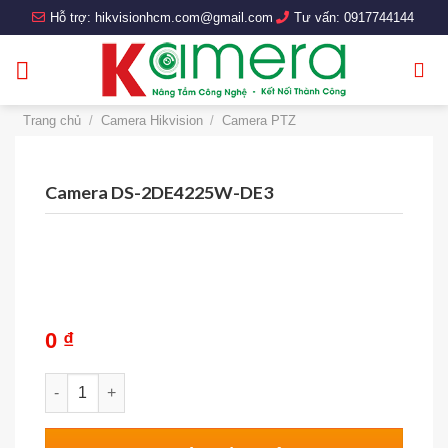
Skip
Hỗ trợ:
hikvisionhcm.com@gmail.com
Tư vấn:
0917744144
to
content
Trang chủ
/
Camera Hikvision
/
Camera PTZ
Camera DS-2DE4225W-DE3
0
₫
Camera DS-2DE4225W-DE3 số lượng