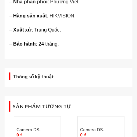
–
Nhà phân phối:
Phương Việt
.
–
Hãng sản xuất:
HIKVISION.
–
Xuất xứ:
Trung Quốc.
–
Bảo hành:
24 tháng.
Thông số kỹ thuật
SẢN PHẨM TƯƠNG TỰ
Camera DS-
Camera DS-
0
₫
0
₫
2DF8236IV-AELW
2DE5225IW-AE