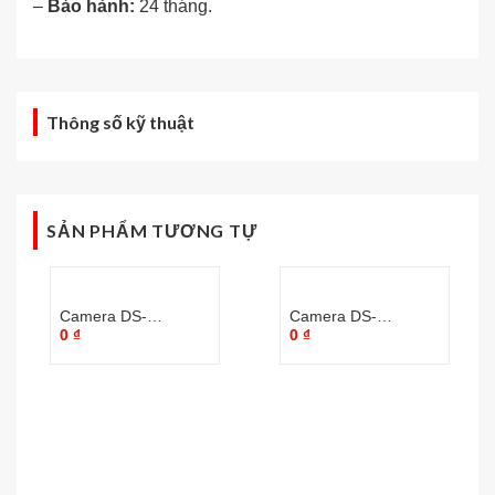
–
Bảo hành:
24 tháng.
Thông số kỹ thuật
SẢN PHẨM TƯƠNG TỰ
Camera DS-
Camera DS-
0
₫
0
₫
2CD2T35FWD-I8
2CD2010F-I