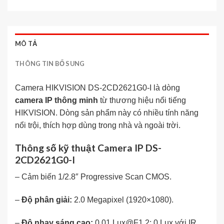
MÔ TẢ
THÔNG TIN BỔ SUNG
Camera HIKVISION DS-2CD2621G0-I là dòng
camera IP thông minh
từ thương hiệu nổi tiếng
HIKVISION. Dòng sản phẩm này có nhiều tính năng
nổi trội, thích hợp dùng trong nhà và ngoài trời.
Thông số kỹ thuật Camera IP DS-
2CD2621G0-I
– Cảm biến 1/2.8″ Progressive Scan CMOS.
–
Độ phân giải:
2.0 Megapixel (1920×1080).
–
Độ nhạy sáng cao:
0.01 Lux@F1.2; 0 Lux với IR.