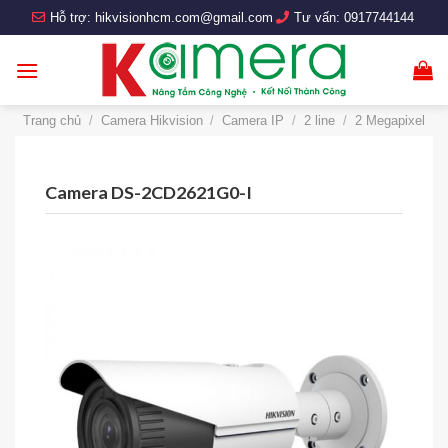
Skip
Hỗ trợ:
hikvisionhcm.com@gmail.com
Tư vấn:
0917744144
to
content
Trang chủ
/
Camera Hikvision
/
Camera IP
/
2 line
/
2 Megapixel
Camera DS-2CD2621G0-I