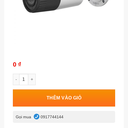
0
₫
Camera DS-2CD2621G0-I số lượng
THÊM VÀO GIỎ
Gọi mua
0917744144