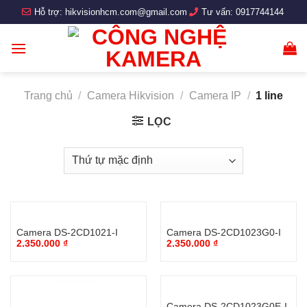
Skip
Hỗ trợ:
hikvisionhcm.com@gmail.com
Tư vấn:
0917744144
to
content
Trang chủ
/
Camera Hikvision
/
Camera IP
/
1 line
LỌC
Camera DS-2CD1021-I
Camera DS-2CD1023G0-I
2.350.000
₫
2.350.000
₫
Camera DS-2CD1023G0E-I