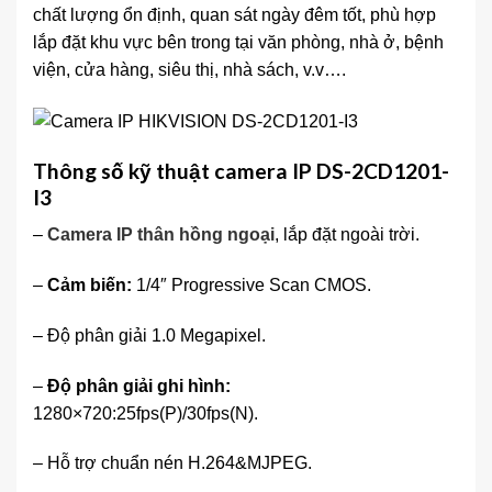
chất lượng ổn định, quan sát ngày đêm tốt, phù hợp
lắp đặt khu vực bên trong tại văn phòng, nhà ở, bệnh
viện, cửa hàng, siêu thị, nhà sách, v.v….
Thông số kỹ thuật camera IP DS-2CD1201-
I3
–
Camera IP thân hồng ngoại
, lắp đặt ngoài trời.
–
Cảm biến:
1/4″ Progressive Scan CMOS.
– Độ phân giải 1.0 Megapixel.
–
Độ phân giải ghi hình:
1280×720:25fps(P)/30fps(N).
– Hỗ trợ chuẩn nén H.264&MJPEG.