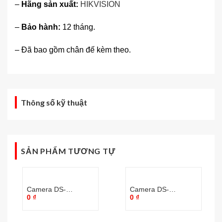
–
Hãng sản xuất:
HIKVISION
–
Bảo hành:
12 tháng.
– Đã bao gồm chân đế kèm theo.
Thông số kỹ thuật
SẢN PHẨM TƯƠNG TỰ
Camera DS-
Camera DS-
0
₫
0
₫
2CV2U21FD-IW
2CD2622FWD-IZS