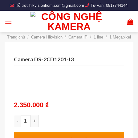
Skip
Hỗ trợ:
hikvisionhcm.com@gmail.com
Tư vấn:
0917744144
to
content
Trang chủ
/
Camera Hikvision
/
Camera IP
/
1 line
/
1 Megapixel
Camera DS-2CD1201-I3
2.350.000
₫
Camera DS-2CD1201-I3 số lượng