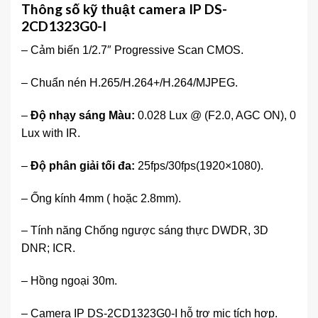
Thông số kỹ thuật camera IP DS-
2CD1323G0-I
– Cảm biến 1/2.7″ Progressive Scan CMOS.
– Chuẩn nén H.265/H.264+/H.264/MJPEG.
–
Độ nhạy sáng Màu:
0.028 Lux @ (F2.0, AGC ON), 0
Lux with IR.
–
Độ phân giải tối đa:
25fps/30fps(1920×1080).
– Ống kính 4mm ( hoặc 2.8mm).
– Tính năng Chống ngược sáng thực DWDR, 3D
DNR; ICR.
– Hồng ngoại 30m.
– Camera IP DS-2CD1323G0-I hỗ trợ mic tích hợp.