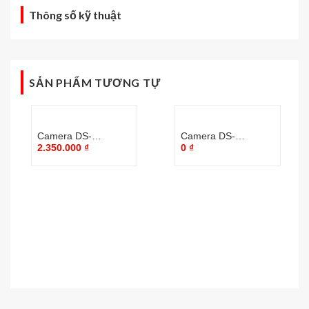
Thông số kỹ thuật
SẢN PHẨM TƯƠNG TỰ
Camera DS-
Camera DS-
2.350.000
₫
0
₫
2CD1043G0-I
2CV2U21FD-IW