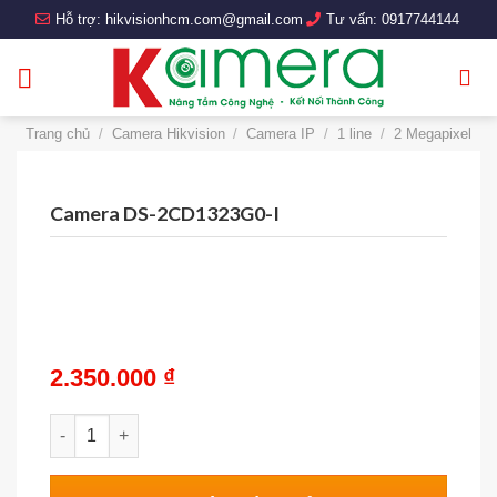
Skip
Hỗ trợ:
hikvisionhcm.com@gmail.com
Tư vấn:
0917744144
to
content
Trang chủ
/
Camera Hikvision
/
Camera IP
/
1 line
/
2 Megapixel
Camera DS-2CD1323G0-I
2.350.000
₫
Camera DS-2CD1323G0-I số lượng