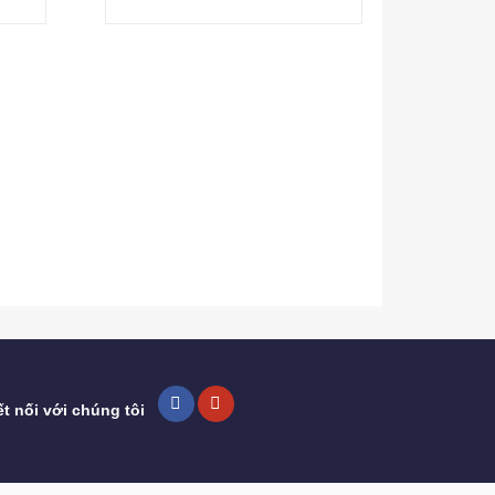
Camera 
2.350.0
t nối với chúng tôi