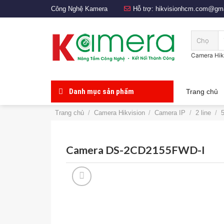
Skip
Công Nghệ Kamera
Hỗ trợ:
hikvisionhcm.com@gma
to
content
T
k
Camera Hik
Danh mục sản phẩm
Trang chủ
Trang chủ
/
Camera Hikvision
/
Camera IP
/
2 line
/
5
Camera DS-2CD2155FWD-I