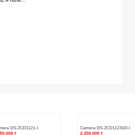
Pad, iPhone…
mera DS-2CD1121-I
Camera DS-2CD1123G0-I
350.000
₫
2.350.000
₫