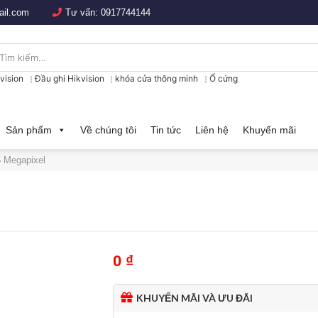
il.com
Tư vấn:
0917744144
ìm
iếm:
vision
Đầu ghi Hikvision
khóa cửa thông minh
Ổ cứng
Sản phẩm
Về chúng tôi
Tin tức
Liên hệ
Khuyến mãi
 Megapixel
0
₫
KHUYẾN MÃI VÀ ƯU ĐÃI