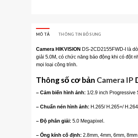
MÔ TẢ
THÔNG TIN BỔ SUNG
Camera HIKVISION
DS-2CD2155FWD-I là dòng
giải 5.0M, có chức năng báo động khi có đột
mọi loại công trình.
Thông số cơ bản
Camera IP
–
Cảm biến hình ảnh:
1/2.9 inch Progressiv
–
Chuẩn nén hình ảnh:
H.265/ H.265+/ H.264
–
Độ phân giải:
5.0 Megapixel.
–
Ống kính cố định:
2.8mm, 4mm, 6mm, 8mm (