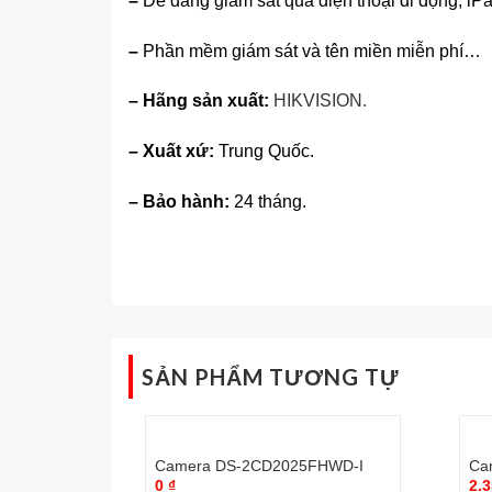
–
Dễ dàng giám sát qua điện thoại di động, i
–
Phần mềm giám sát và tên miền miễn phí…
–
Hãng sản xuất:
HIKVISION.
–
Xuất xứ:
Trung Quốc.
–
Bảo hành:
24 tháng.
SẢN PHẨM TƯƠNG TỰ
Camera DS-2CD2025FHWD-I
Ca
0
₫
2.