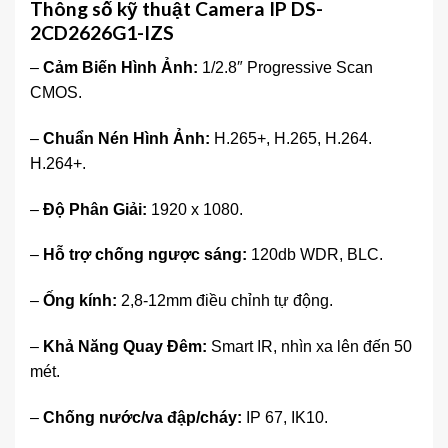
Thông số kỹ thuật Camera IP DS-
2CD2626G1-IZS
–
Cảm Biến Hình Ảnh:
1/2.8″ Progressive Scan
CMOS.
–
Chuẩn Nén Hình Ảnh:
H.265+, H.265, H.264.
H.264+.
–
Độ Phân Giải:
1920 x 1080.
–
Hỗ trợ chống ngược sáng:
120db WDR, BLC.
–
Ống kính:
2,8-12mm điều chỉnh tự động.
–
Khả Năng Quay Đêm:
Smart IR, nhìn xa lên đến 50
mét.
–
Chống nước/va đập/cháy:
IP 67, IK10.