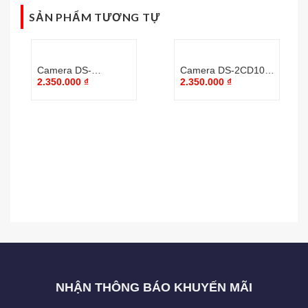
SẢN PHẨM TƯƠNG TỰ
Camera DS-
Camera DS-2CD1021-
2.350.000
₫
2.350.000
₫
2CD1043G0-I
I
NHẬN THÔNG BÁO KHUYẾN MÃI