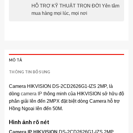
HỖ TRỢ KỸ THUẬT TRỌN ĐỜI Yên tâm
mua hàng mọi lúc, mọi nơi
MÔ TẢ
THÔNG TIN BỔ SUNG
Camera HIKVISION DS-2CD2626G1-IZS 2MP, là
dòng
camera IP t
hông minh của HIKVISION sở hữu độ
phân giải lên đến 2MPX đặt biệt dòng Camera hỗ trợ
Hồng Ngoại lên đến 50M.
Hình ảnh rõ nét
Camera IP HIKVISION
DS-2CD2626G1-IZS 2MP