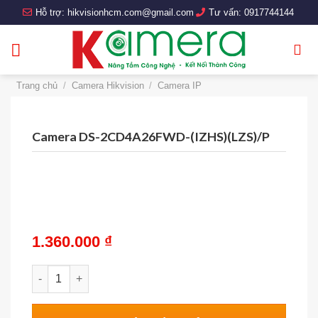
Skip
Hỗ trợ:
hikvisionhcm.com@gmail.com
Tư vấn:
0917744144
to
content
Trang chủ
/
Camera Hikvision
/
Camera IP
Camera DS-2CD4A26FWD-(IZHS)(LZS)/P
1.360.000
₫
Camera DS-2CD4A26FWD-(IZHS)(LZS)/P số lượng