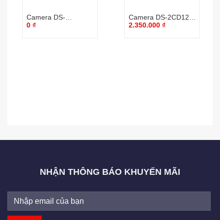
Camera DS-
Camera DS-2CD1201-
0
₫
2.350.000
₫
2CD2010F-IW
I5
NHẬN THÔNG BÁO KHUYẾN MÃI